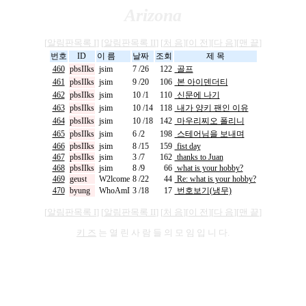
Arizona
[
알림판목록 I
] [
알림판목록 II
] [
처 음
][
이 전
][
다 음
][
맨 끝
]
번호
ID
이 름
날짜
조회
제 목
460
pbsIIks
jsim
7 /26
122
골프
461
pbsIIks
jsim
9 /20
106
본 아이덴더티
462
pbsIIks
jsim
10 /1
110
신문에 나기
463
pbsIIks
jsim
10 /14
118
내가 양키 팬인 이유
464
pbsIIks
jsim
10 /18
142
마우리찌오 폴리니
465
pbsIIks
jsim
6 /2
198
스테어님을 보내며
466
pbsIIks
jsim
8 /15
159
fist day
467
pbsIIks
jsim
3 /7
162
thanks to Juan
468
pbsIIks
jsim
8 /9
66
what is your hobby?
469
geust
W2lcome
8 /22
44
Re: what is your hobby?
470
byung
WhoAmI
3 /18
17
번호보기(냉무)
[
알림판목록 I
] [
알림판목록 II
] [
처 음
][
이 전
][
다 음
][
맨 끝
]
키 즈
는 열 린 사 람 들 의 모 임 입 니 다.