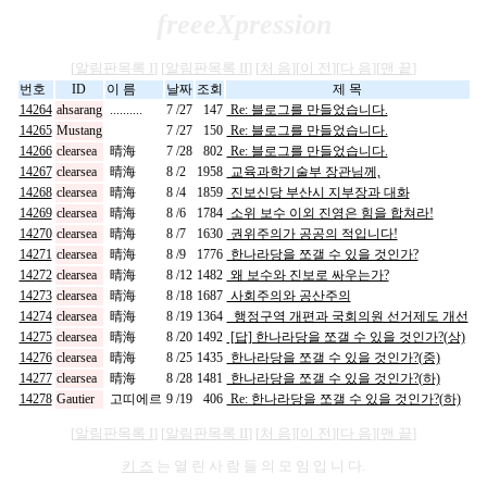
freeeXpression
[
알림판목록 I
] [
알림판목록 II
] [
처 음
][
이 전
][
다 음
][
맨 끝
]
번호
ID
이 름
날짜
조회
제 목
14264
ahsarang
..........
7 /27
147
Re: 블로그를 만들었습니다.
14265
Mustang
7 /27
150
Re: 블로그를 만들었습니다.
14266
clearsea
晴海
7 /28
802
Re: 블로그를 만들었습니다.
14267
clearsea
晴海
8 /2
1958
교육과학기술부 장관님께,
14268
clearsea
晴海
8 /4
1859
진보신당 부산시 지부장과 대화
14269
clearsea
晴海
8 /6
1784
소위 보수 이외 진영은 힘을 합쳐라!
14270
clearsea
晴海
8 /7
1630
권위주의가 공공의 적입니다!
14271
clearsea
晴海
8 /9
1776
한나라당을 쪼갤 수 있을 것인가?
14272
clearsea
晴海
8 /12
1482
왜 보수와 진보로 싸우는가?
14273
clearsea
晴海
8 /18
1687
사회주의와 공산주의
14274
clearsea
晴海
8 /19
1364
행정구역 개편과 국회의원 선거제도 개선
14275
clearsea
晴海
8 /20
1492
[답] 한나라당을 쪼갤 수 있을 것인가?(상)
14276
clearsea
晴海
8 /25
1435
한나라당을 쪼갤 수 있을 것인가?(중)
14277
clearsea
晴海
8 /28
1481
한나라당을 쪼갤 수 있을 것인가?(하)
14278
Gautier
고띠에르
9 /19
406
Re: 한나라당을 쪼갤 수 있을 것인가?(하)
[
알림판목록 I
] [
알림판목록 II
] [
처 음
][
이 전
][
다 음
][
맨 끝
]
키 즈
는 열 린 사 람 들 의 모 임 입 니 다.