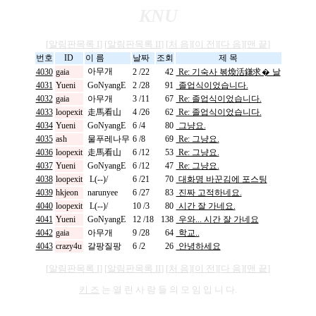
KNU
[
알림판목록 I
] [
알림판목록 II
] [
처 음
][
이 전
][
다 음
][
맨 끝
]
번호
ID
이 름
날짜
조회
제 목
아무개
4030
gaia
2 /22
42
Re: 기숙사 볶煥活鎌求� 날
4031
Yueni
GoNyangE
2 /28
91
졸업식이었습니다.
4032
gaia
아무개
3 /11
67
Re: 졸업식이었습니다.
4033
loopexit
走馬看山
4 /26
62
Re: 졸업식이었습니다.
4034
Yueni
GoNyangE
6 /4
80
그냥요.
4035
ash
물푸레나무
6 /8
69
Re: 그냥요.
4036
loopexit
走馬看山
6 /12
53
Re: 그냥요.
4037
Yueni
GoNyangE
6 /12
47
Re: 그냥요.
4038
loopexit
L(--)/
6 /21
70
대화명 바꾼김에 포스팅
4039
hkjeon
narunyee
6 /27
83
진짜 고적하네요.
4040
loopexit
L(--)/
10 /3
80
시간 잘 가네요.
4041
Yueni
GoNyangE
12 /18
138
우와... 시간 잘 가네요
4042
gaia
아무개
9 /28
64
학교..
4043
crazy4u
갈팡질팡
6 /2
26
안녕하세요
[
알림판목록 I
] [
알림판목록 II
] [
처 음
][
이 전
][
다 음
][
맨 끝
]
키 즈
는 열 린 사 람 들 의 모 임 입 니 다.