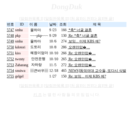
DongDuk
[
알림판목록 I
] [
알림판목록 II
] [
처 음
][
이 전
][
다 음
][
맨 끝
]
번호
ID
이 름
날짜
조회
제 목
5747
smha
물하마
9 /23
166
*축* 너굴 결혼
5748
pkp
~~~pkp~~~
9 /29
130
Re: *축* 너굴 결혼
5749
smha
물하마
10 /6
274
보잉... 이제 KBS 에?
도토리
5750
kdotori
10 /8
286
오랜만맙� ...
혜원이엄마
5751
kiss
10 /10
266
Re: 오랜만맙� ...
안전운행
5752
twenty
10 /10
265
Re: 오랜만맙� ...
자하랑
5753
Zaharang
11 /5
272
Re: 오랜만맙� ...
5754
snuiwa
▤큰바우▤
12 /18
465
NEWS]동덕여대 교수들, 또다시 삭발
5755
gelgel
1 /27
150
Re: 보잉... 이제 KBS 에?
[
알림판목록 I
] [
알림판목록 II
] [
처 음
][
이 전
][
다 음
][
맨 끝
]
키 즈
는 열 린 사 람 들 의 모 임 입 니 다.