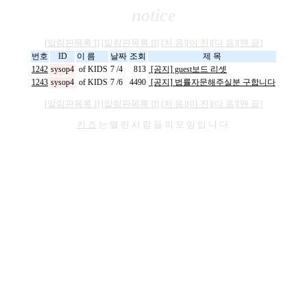
notice
[
알림판목록 I
] [
알림판목록 II
] [
처 음
][
이 전
][
다 음
][
맨 끝
]
번호
ID
이 름
날짜
조회
제 목
1242
sysop4
of KIDS
7 /4
813
[공지] guest보드 리셋
1243
sysop4
of KIDS
7 /6
4490
[공지] 법률자문해주실분 구합니다
[
알림판목록 I
] [
알림판목록 II
] [
처 음
][
이 전
][
다 음
][
맨 끝
]
키 즈
는 열 린 사 람 들 의 모 임 입 니 다.