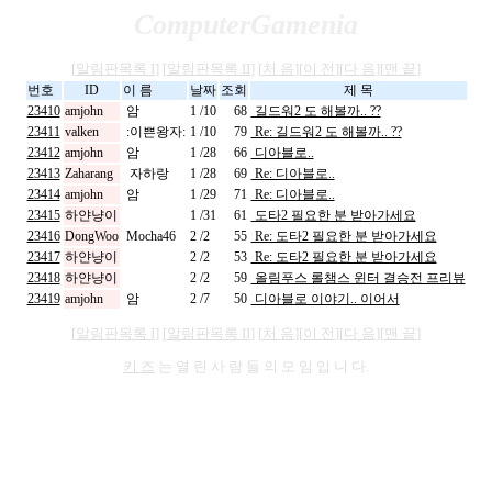
ComputerGamenia
[
알림판목록 I
] [
알림판목록 II
] [
처 음
][
이 전
][
다 음
][
맨 끝
]
번호
ID
이 름
날짜
조회
제 목
23410
amjohn
암
1 /10
68
길드워2 도 해볼까.. ??
23411
valken
:이쁜왕자:
1 /10
79
Re: 길드워2 도 해볼까.. ??
23412
amjohn
암
1 /28
66
디아블로..
23413
Zaharang
자하랑
1 /28
69
Re: 디아블로..
23414
amjohn
암
1 /29
71
Re: 디아블로..
23415
하얀냥이
1 /31
61
도타2 필요한 분 받아가세요
23416
DongWoo
Mocha46
2 /2
55
Re: 도타2 필요한 분 받아가세요
23417
하얀냥이
2 /2
53
Re: 도타2 필요한 분 받아가세요
23418
하얀냥이
2 /2
59
올림푸스 롤챔스 윈터 결승전 프리뷰
23419
amjohn
암
2 /7
50
디아블로 이야기.. 이어서
[
알림판목록 I
] [
알림판목록 II
] [
처 음
][
이 전
][
다 음
][
맨 끝
]
키 즈
는 열 린 사 람 들 의 모 임 입 니 다.